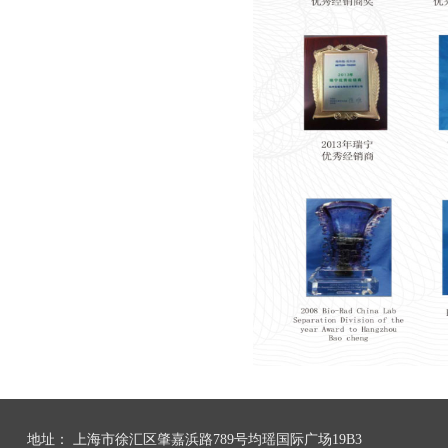
地址：
上海市徐汇区肇嘉浜路789号均瑶国际广场19B3